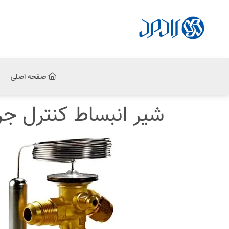
صفحه اصلی
شیر انبساط کنترل جری